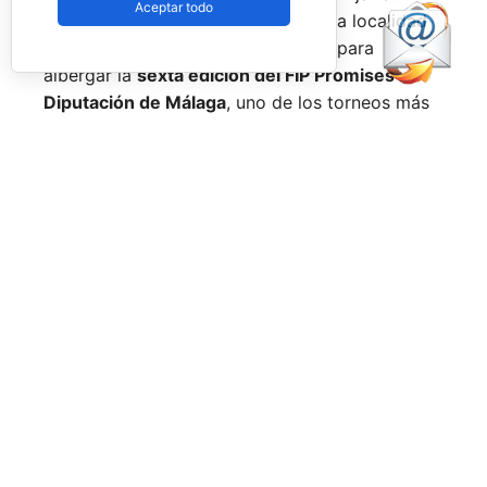
Aceptar todo
mirada en la provincia de Málaga. La localidad
de
Alhaurín de la Torre
se prepara para
albergar la
sexta edición del FIP Promises
Diputación de Málaga
, uno de los torneos más
longevos y consolidados del circuito de
menores de la
Federación Internacional de
Pádel (FIP)
, cuya estructura se despliega en
cuatro continentes.
Organizado por la
Federación Andaluza de
Pádel (FAP)
con el patrocinio y colaboración de
la
Diputación de Málaga
y el
Ayuntamiento de
Alhaurín de la Torre
, la prueba apuntala la
apuesta de las instituciones locales por el
fomento del deporte base y la proyección
internacional de la región como referente en la
organización de eventos deportivos.