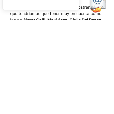
Nombres propios que se han ido mostrando y
que tendríamos que tener muy en cuenta como
los de
Aimar Goñi, Maxi Arce, Giulia Dal Pozzo,
más recientemente
Javi Leal
y
Fran Guerrero
y
otros como los de
Miguel Lamperti
o
Alejandra
Salazar,
a los que siempre recordaremos, y que
están en su etapa más «disfrutona» del pádel,
pensando más en vivir cada partido al máximo
que en los puntos o los títulos.
No por ello hemos de olvidarnos de
Arturo
Coello
y
Agustín Tapia,
que rigen con mano de
hierro el circuito pero que tienen en
Ale Galán
y
en
Fede Chingotto
a dos competidores
sublimes. Dos parejas llamadas a marcar una
época por lo difícil que es jugarles (no digamos
ya ganarles) y que cuando están en su pico de