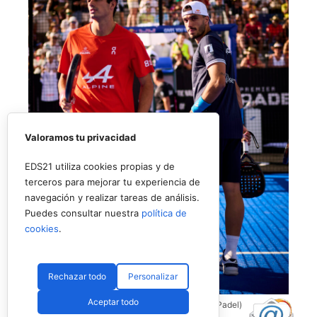
Valoramos tu privacidad
EDS21 utiliza cookies propias y de
terceros para mejorar tu experiencia de
navegación y realizar tareas de análisis.
Puedes consultar nuestra
política de
cookies
.
Rechazar todo
Personalizar
Aceptar todo
Coello y Galán, dos rivales fantásticos (Premier Padel)