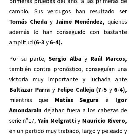
primeras pruebas del año, a las primeras de
cambio. Sus verdugos han resultado ser
Tomás Cheda
y
Jaime Menéndez,
quienes
además lo han conseguido con bastante
amplitud
(6-3
y
6-4).
Por su parte,
Sergio Alba
y
Raúl Marcos,
también contra pronóstico, conseguían una
victoria muy importante y luchada ante
Baltazar Parra
y
Felipe Calleja (7-5
y
6-4),
mientras que
Matías Segura
e
Igor
Amondarain
dejaban fuera a los cabezas de
serie nº17,
Yaín Melgratti
y
Mauricio Rivero,
en un partido muy trabado, largo y peleado y