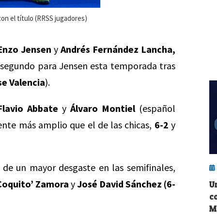
n el título (RRSS jugadores)
Enzo Jensen
y
Andrés Fernández Lancha,
l segundo para Jensen esta temporada tras
se Valencia
).
Flavio Abbate
y
Álvaro Montiel
(español
ente más amplio que el de las chicas,
6-2
y
 de un mayor desgaste en las semifinales,
Coquito’ Zamora
y
José David Sánchez (6-
U
c
M