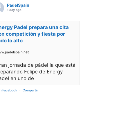
PadelSpain
1 day ago
nergy Padel prepara una cita
on competición y fiesta por
odo lo alto
w.padelspain.net
ran jornada de pádel la que está
reparando Felipe de Energy
adel en uno de
en Facebook
·
Compartir