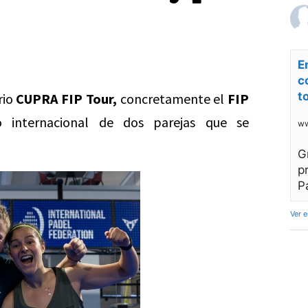
E
c
t
rio
CUPRA FIP Tour,
concretamente el
FIP
 internacional de dos parejas que se
ww
G
p
P
Ver 