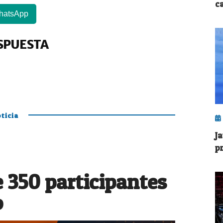
c
hatsApp
SPUESTA
ticia
J
p
 350 participantes
o