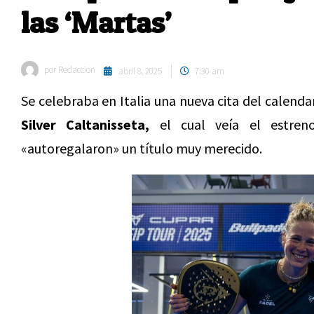
las ‘Martas’
por
Redaccion
abril 8, 2025
7:30 am
Se celebraba en Italia una nueva cita del calenda
Silver Caltanisseta,
el cual veía el estreno
«autoregalaron» un título muy merecido.