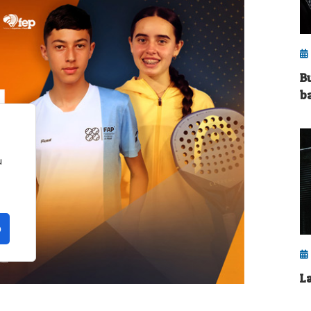
B
ba
u
o
L
e