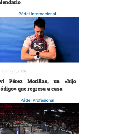
alendario
Pádel Internacional
enero 21, 2026
avi Pérez Morillas, un «hijo
ródigo» que regresa a casa
Pádel Profesional