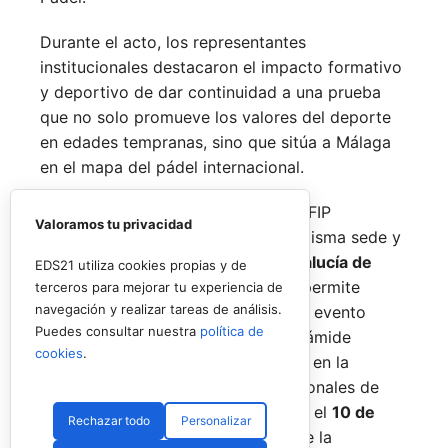
Durante el acto, los representantes
institucionales destacaron el impacto formativo
y deportivo de dar continuidad a una prueba
que no solo promueve los valores del deporte
en edades tempranas, sino que sitúa a Málaga
en el mapa del pádel internacional.
De forma paralela al desarrollo del FIP
Valoramos tu privacidad
Promises, la FAP organizará en la misma sede y
fechas los
Internacionales de Andalucía de
EDS21 utiliza cookies propias y de
Menores 2026
. Esta cita paralela permite
terceros para mejorar tu experiencia de
navegación y realizar tareas de análisis.
incorporar la categoría
benjamín
al evento
Puedes consultar nuestra
política de
global, completando así toda la pirámide
cookies
.
formativa.
El plazo para registrarse en la
categoría benjamín de los Internacionales de
Andalucía permanece abierto hasta el
10 de
Rechazar todo
Personalizar
agosto
a través de la web oficial de la