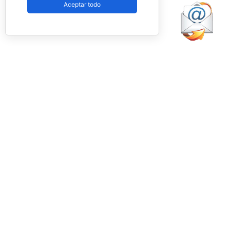
Aceptar todo
Federación.
Facebook
PadelSpain
1 day ago
Energy Padel prepara una cita con
competición y fiesta por todo lo alto
www.padelspain.net
Gran jornada de pádel la que está
preparando Felipe de Energy Padel en uno