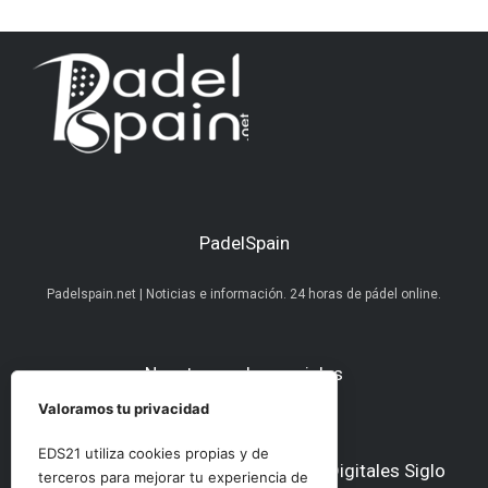
PadelSpain
Padelspain.net | Noticias e información. 24 horas de pádel online.
Nuestras redes sociales
Valoramos tu privacidad
EDS21 utiliza cookies propias y de
Otros medios del Grupo Ediciones Digitales Siglo
terceros para mejorar tu experiencia de