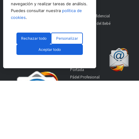
21
navegación y realizar tareas de análisis.
Puedes consultar nuestra
política de
AltoDirectivo
GolfConfidencial
cookies
.
RRHHDigital
El Diario del Bebé
The Imagine House
Rechazar todo
Personalizar
Suscríbete a nuestro
Secciones
Aceptar todo
boletín
Portada
Pádel Profesional
Pádel Amateur
Pádel Internacional
Entrevistas
Material
World Padel Awards
Contacto
Publicidad
Aviso Legal