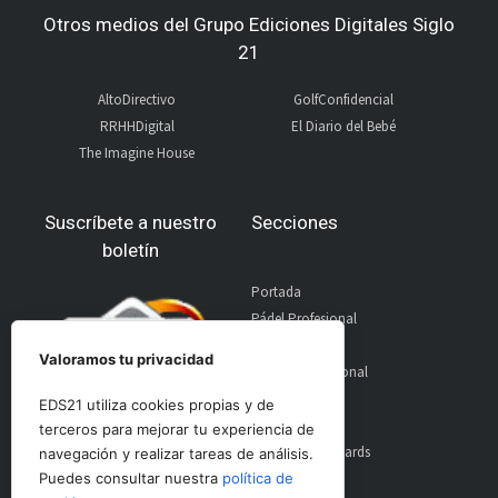
Otros medios del Grupo Ediciones Digitales Siglo
21
AltoDirectivo
GolfConfidencial
RRHHDigital
El Diario del Bebé
The Imagine House
Suscríbete a nuestro
Secciones
boletín
Portada
Pádel Profesional
Pádel Amateur
Valoramos tu privacidad
Pádel Internacional
Entrevistas
EDS21 utiliza cookies propias y de
Material
terceros para mejorar tu experiencia de
World Padel Awards
navegación y realizar tareas de análisis.
Contacto
Puedes consultar nuestra
política de