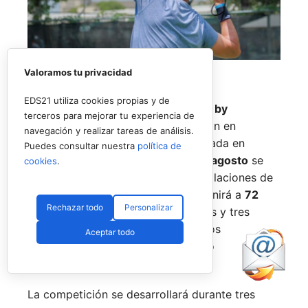
Valoramos tu privacidad
EDS21 utiliza cookies propias y de
El
Rafa Nadal Academy Padel Tour by
terceros para mejorar tu experiencia de
Playtomic
cerrará su primera edición en
navegación y realizar tareas de análisis.
Estados Unidos con una última parada en
Puedes consultar nuestra
política de
Nueva York
, donde del
14 al 16 de agosto
se
cookies
.
disputará el torneo final en las instalaciones de
Reserve Hudson Yards
. La cita reunirá a
72
Rechazar todo
Personalizar
jugadores
, repartidos en 36 parejas y tres
categorías, para decidir a los últimos
Aceptar todo
campeones del circuito en territorio
estadounidense.
La competición se desarrollará durante tres