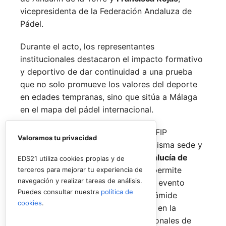
vicepresidenta de la Federación Andaluza de
Pádel.
Durante el acto, los representantes
institucionales destacaron el impacto formativo
y deportivo de dar continuidad a una prueba
que no solo promueve los valores del deporte
en edades tempranas, sino que sitúa a Málaga
en el mapa del pádel internacional.
De forma paralela al desarrollo del FIP
Valoramos tu privacidad
Promises, la FAP organizará en la misma sede y
fechas los
Internacionales de Andalucía de
EDS21 utiliza cookies propias y de
Menores 2026
. Esta cita paralela permite
terceros para mejorar tu experiencia de
navegación y realizar tareas de análisis.
incorporar la categoría
benjamín
al evento
Puedes consultar nuestra
política de
global, completando así toda la pirámide
cookies
.
formativa.
El plazo para registrarse en la
categoría benjamín de los Internacionales de