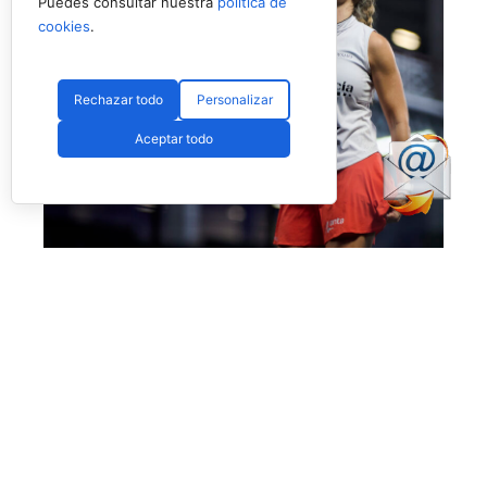
Puedes consultar nuestra
política de
cookies
.
Rechazar todo
Personalizar
Aceptar todo
No fue el día de Salazar en Londres (Premier Padel)
Más allá de esta polémica, que esperamos no
vuelva a ocurrir, el día nos dejó también la
enorme victoria de
Bea Caldera
y
Carmen
Goenaga
ante unas desdibujadas y casi
desaparecidas
Aranza Osoro
y
Alejandra
Salazar,
quienes estuvieron muy por debajo del
nivel que suelen mostrar. Las dos españolas les