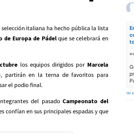
selección italiana ha hecho pública la lista
E
c
 de Europa de Pádel
que se celebrará en
t
ww
octubre
los equipos dirigidos por
Marcela
G
, partirán en la terna de favoritos para
p
P
ar el podio final.
Ver 
 integrantes del pasado
Campeonato del
s confían en sus principales espadas y que