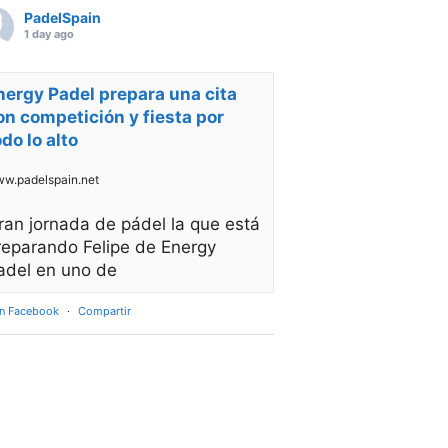
PadelSpain
1 day ago
nergy Padel prepara una cita
on competición y fiesta por
odo lo alto
w.padelspain.net
ran jornada de pádel la que está
reparando Felipe de Energy
adel en uno de
en Facebook
·
Compartir