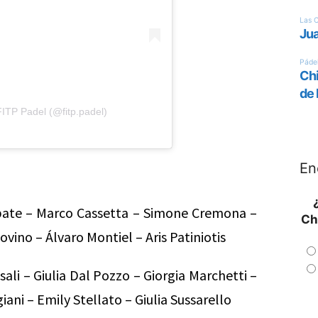
ITP Padel (@fitp.padel)
En
bate – Marco Cassetta – Simone Cremona –
Ch
ovino – Álvaro Montiel – Aris Patiniotis
ali – Giulia Dal Pozzo – Giorgia Marchetti –
ani – Emily Stellato – Giulia Sussarello