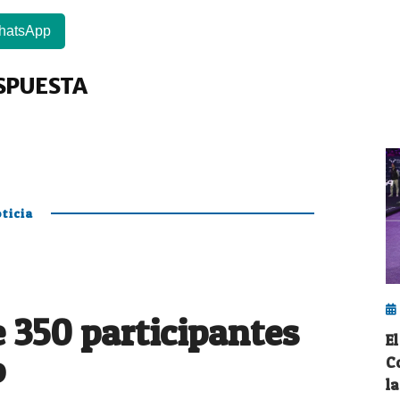
hatsApp
SPUESTA
ticia
 350 participantes
E
o
Co
l