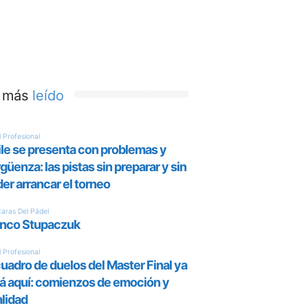
 más
leído