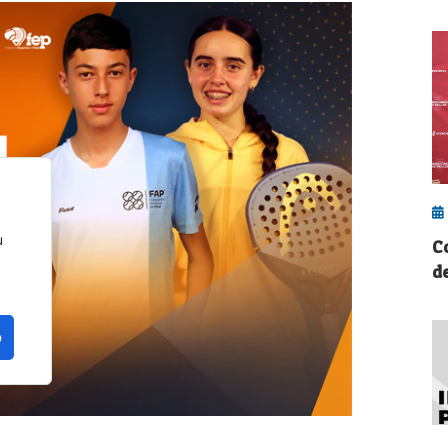
u
C
d
o