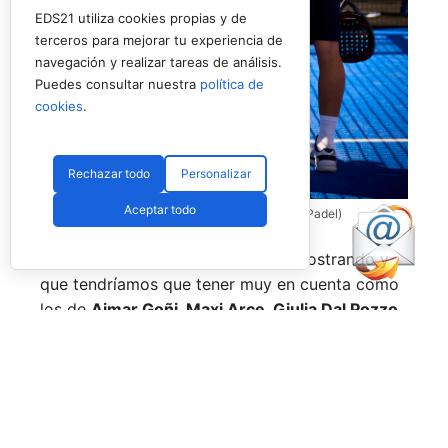
EDS21 utiliza cookies propias y de
terceros para mejorar tu experiencia de
navegación y realizar tareas de análisis.
Puedes consultar nuestra
política de
cookies
.
Rechazar todo
Personalizar
Aceptar todo
Coello y Galán, dos rivales fantásticos (Premier Padel)
Nombres propios que se han ido mostrando y
que tendríamos que tener muy en cuenta como
los de
Aimar Goñi, Maxi Arce, Giulia Dal Pozzo,
más recientemente
Javi Leal
y
Fran Guerrero
y
otros como los de
Miguel Lamperti
o
Alejandra
Salazar,
a los que siempre recordaremos, y que
están en su etapa más «disfrutona» del pádel,
pensando más en vivir cada partido al máximo