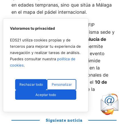
en edades tempranas, sino que sitúa a Málaga
en el mapa del pádel internacional.
De forma paralela al desarrollo del FIP
Valoramos tu privacidad
Promises, la FAP organizará en la misma sede y
fechas los
Internacionales de Andalucía de
EDS21 utiliza cookies propias y de
Menores 2026
. Esta cita paralela permite
terceros para mejorar tu experiencia de
navegación y realizar tareas de análisis.
incorporar la categoría
benjamín
al evento
Puedes consultar nuestra
política de
global, completando así toda la pirámide
cookies
.
formativa.
El plazo para registrarse en la
categoría benjamín de los Internacionales de
Andalucía permanece abierto hasta el
10 de
Rechazar todo
Personalizar
agosto
a través de la web oficial de la
Aceptar todo
Federación.
Siguiente noticia