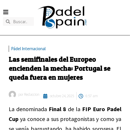
Pádel Internacional
Las semifinales del Europeo
encienden la mecha: Portugal se
queda fuera en mujeres
por
Redaccion
octubre 24, 2025
6:57 am
La denominada
Final 8
de la
FIP Euro Padel
Cup
ya conoce a sus protagonistas y como ya
se venía barruntando, ha habido sorpresa. El