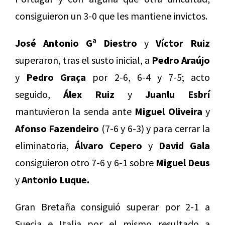
consiguieron un 3-0 que les mantiene invictos.
José Antonio Gª Diestro
y
Víctor Ruiz
superaron, tras el susto inicial, a
Pedro Araújo
y
Pedro Graça
por 2-6, 6-4 y 7-5; acto
seguido,
Álex Ruiz
y
Juanlu Esbrí
mantuvieron la senda ante
Miguel Oliveira
y
Afonso Fazendeiro
(7-6 y 6-3) y para cerrar la
eliminatoria,
Álvaro Cepero
y
David Gala
consiguieron otro 7-6 y 6-1 sobre
Miguel Deus
y
Antonio Luque.
Gran Bretaña consiguió superar por 2-1 a
Suecia e Italia por el mismo resultado a