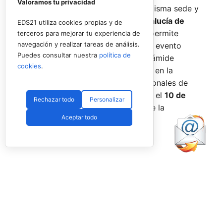
Valoramos tu privacidad
Promises, la FAP organizará en la misma sede y
fechas los
Internacionales de Andalucía de
EDS21 utiliza cookies propias y de
Menores 2026
. Esta cita paralela permite
terceros para mejorar tu experiencia de
navegación y realizar tareas de análisis.
incorporar la categoría
benjamín
al evento
Puedes consultar nuestra
política de
global, completando así toda la pirámide
cookies
.
formativa.
El plazo para registrarse en la
categoría benjamín de los Internacionales de
Andalucía permanece abierto hasta el
10 de
Rechazar todo
Personalizar
agosto
a través de la web oficial de la
Aceptar todo
Federación.
Facebook