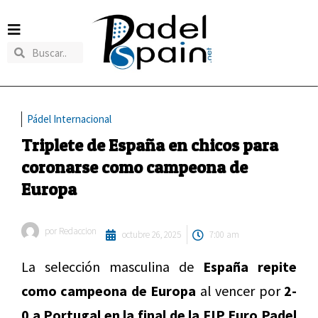
Pádel Internacional
Triplete de España en chicos para
coronarse como campeona de
Europa
por
Redaccion
octubre 26, 2025
7:00 am
La selección masculina de
España repite
como campeona de Europa
al vencer por
2-
0 a Portugal en la final de la FIP Euro Padel