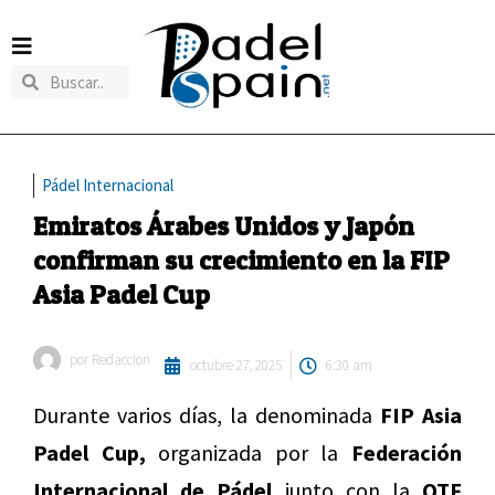
Pádel Internacional
Emiratos Árabes Unidos y Japón
confirman su crecimiento en la FIP
Asia Padel Cup
por
Redaccion
octubre 27, 2025
6:30 am
Durante varios días, la denominada
FIP Asia
Padel Cup,
organizada por la
Federación
Internacional de Pádel
junto con la
QTF