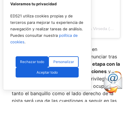
Valoramos tu privacidad
EDS21 utiliza cookies propias y de
terceros para mejorar tu experiencia de
Una publicación compartida de Veronica Virseda (@verovirseda)
navegación y realizar tareas de análisis.
Puedes consultar nuestra
política de
cookies
.
Con el mercado de parejas todavía en
movimiento y varios cambios por anunciar tras
Rechazar todo
Personalizar
el verano,
Virseda inicia una nueva etapa con la
mirada puesta en recuperar sensaciones
y
Aceptar todo
volver a pelear por posiciones de privilegio en
el circuito. La incógnita sobre quién ocupará
tanto el banquillo como el lado derecho de la
pista será una de las cuestiones a seguir en las
próximas semanas.