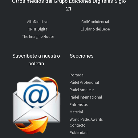
Otros medios del Grupo Ediciones Digitales Siglo
21
AltoDirectivo
GolfConfidencial
RRHHDigital
El Diario del Bebé
The Imagine House
Suscríbete a nuestro
Secciones
boletín
Portada
Pádel Profesional
Pádel Amateur
Pádel Internacional
Entrevistas
Material
World Padel Awards
Contacto
Publicidad