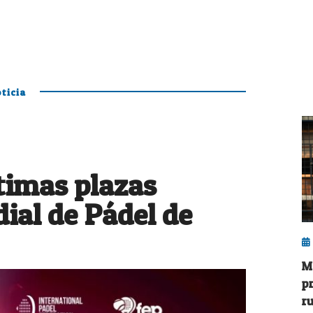
ticia
ltimas plazas
ial de Pádel de
M
p
r