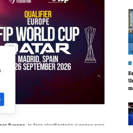
u
E
U
m
o
iers Europe
, la fase clasificatoria europea para
eptiembre
, el club
Pádel G24
reunirá a
55