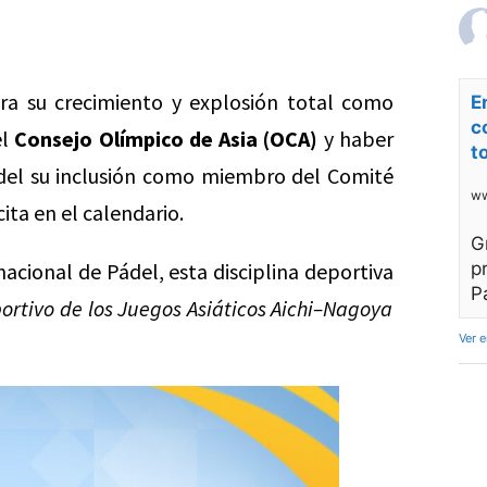
ara su crecimiento y explosión total como
E
c
el
Consejo Olímpico de Asia (OCA)
y haber
t
del su inclusión como miembro del Comité
ww
ita en el calendario.
G
acional de Pádel, esta disciplina deportiva
p
P
ortivo de los Juegos Asiáticos Aichi–Nagoya
Ver 