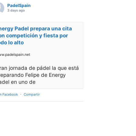
PadelSpain
3 days ago
nergy Padel prepara una cita
on competición y fiesta por
odo lo alto
w.padelspain.net
ran jornada de pádel la que está
reparando Felipe de Energy
adel en uno de
en Facebook
·
Compartir