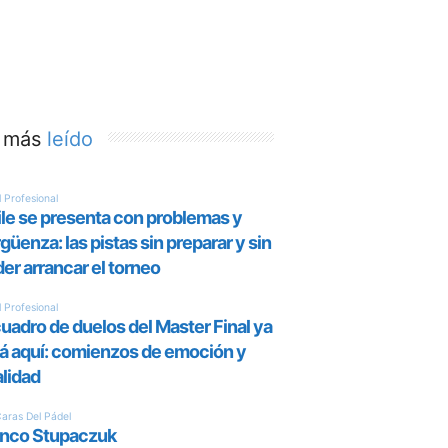
 más
leído