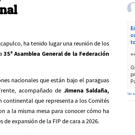
nal
E
c
t
capulco, ha tenido lugar una reunión de los
la
35ª Asamblea General de la Federación
ww
G
p
iones nacionales que están bajo el paraguas
P
frente, acompañado de
Jimena Saldaña,
Ver 
n continental que representa a los Comités
aron a la misma mesa para conocer cómo ha
es de expansión de la FIP de cara a 2026.