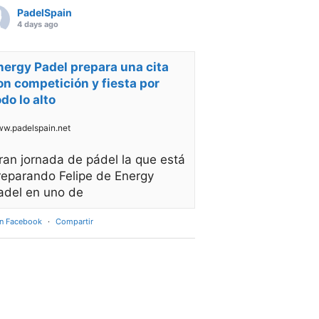
PadelSpain
4 days ago
nergy Padel prepara una cita
on competición y fiesta por
odo lo alto
w.padelspain.net
ran jornada de pádel la que está
reparando Felipe de Energy
adel en uno de
en Facebook
·
Compartir