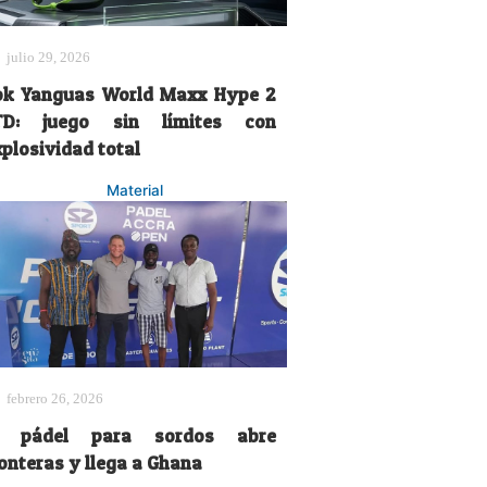
julio 29, 2026
ok Yanguas World Maxx Hype 2
TD: juego sin límites con
xplosividad total
Material
febrero 26, 2026
l pádel para sordos abre
ronteras y llega a Ghana