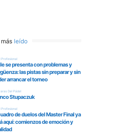
 más
leído