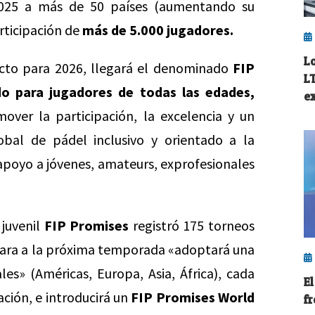
025 a más de 50 países (aumentando su
rticipación de
más de 5.000 jugadores.
L
cto para 2026, llegará el denominado
FIP
L
o para jugadores de todas las edades,
e
over la participación, la excelencia y un
bal de pádel inclusivo y orientado a la
apoyo a jóvenes, amateurs, exprofesionales
 juvenil
FIP Promises
registró 175 torneos
cara a la próxima temporada «adoptará una
les» (Américas, Europa, Asia, África), cada
E
ación, e introducirá un
FIP Promises World
f