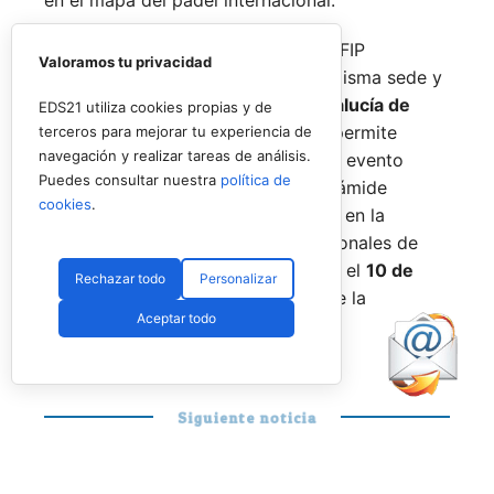
De forma paralela al desarrollo del FIP
Valoramos tu privacidad
Promises, la FAP organizará en la misma sede y
fechas los
Internacionales de Andalucía de
EDS21 utiliza cookies propias y de
Menores 2026
. Esta cita paralela permite
terceros para mejorar tu experiencia de
navegación y realizar tareas de análisis.
incorporar la categoría
benjamín
al evento
Puedes consultar nuestra
política de
global, completando así toda la pirámide
cookies
.
formativa.
El plazo para registrarse en la
categoría benjamín de los Internacionales de
Andalucía permanece abierto hasta el
10 de
Rechazar todo
Personalizar
agosto
a través de la web oficial de la
Aceptar todo
Federación.
Siguiente noticia