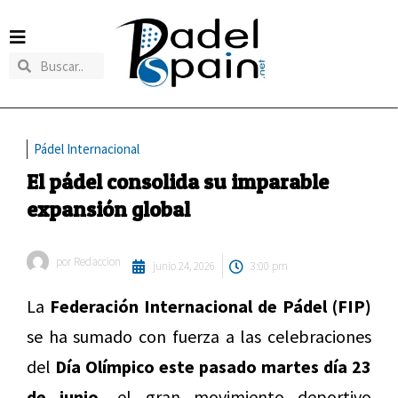
Pádel Internacional
El pádel consolida su imparable
expansión global
por
Redaccion
junio 24, 2026
3:00 pm
La
Federación Internacional de Pádel (FIP)
se ha sumado con fuerza a las celebraciones
del
Día Olímpico este pasado martes día 23
de junio,
el gran movimiento deportivo