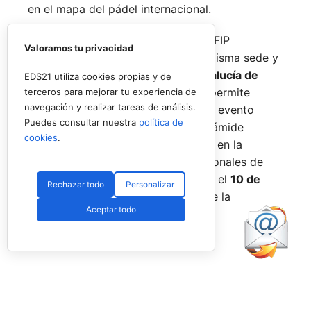
en el mapa del pádel internacional.
De forma paralela al desarrollo del FIP
Valoramos tu privacidad
Promises, la FAP organizará en la misma sede y
fechas los
Internacionales de Andalucía de
EDS21 utiliza cookies propias y de
Menores 2026
. Esta cita paralela permite
terceros para mejorar tu experiencia de
navegación y realizar tareas de análisis.
incorporar la categoría
benjamín
al evento
Puedes consultar nuestra
política de
global, completando así toda la pirámide
cookies
.
formativa.
El plazo para registrarse en la
categoría benjamín de los Internacionales de
Andalucía permanece abierto hasta el
10 de
Rechazar todo
Personalizar
agosto
a través de la web oficial de la
Aceptar todo
Federación.