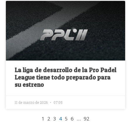
La liga de desarrollo de la Pro Padel
League tiene todo preparado para
su estreno
11 de marzo de 2026
07:05
1
2
3
4
5
6
…
92