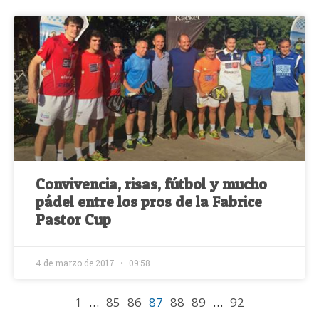
Convivencia, risas, fútbol y mucho
pádel entre los pros de la Fabrice
Pastor Cup
4 de marzo de 2017
09:58
1
…
85
86
87
88
89
…
92