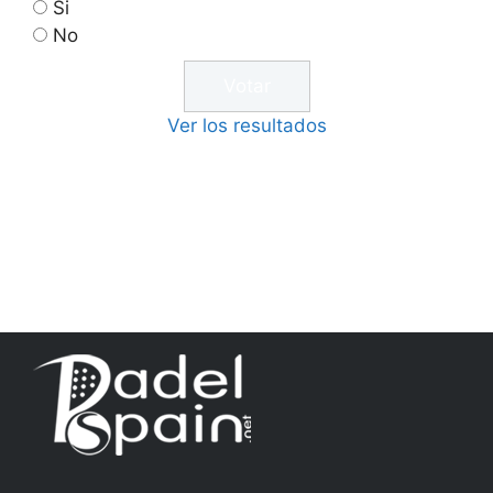
Si
No
Ver los resultados