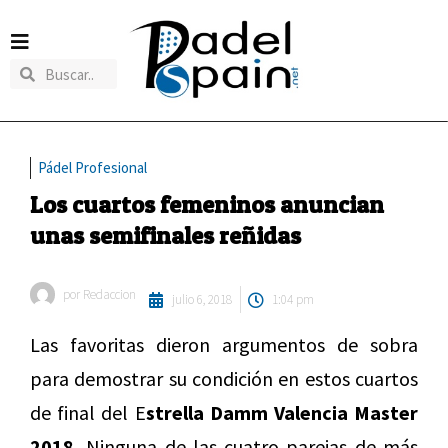
Pádel Profesional
Los cuartos femeninos anuncian
unas semifinales reñidas
por
Redaccion
julio 6, 2018
1:04 pm
Las favoritas dieron argumentos de sobra
para demostrar su condición en estos cuartos
de final del E
strella Damm Valencia Master
2018.
Ninguna de las cuatro parejas de más