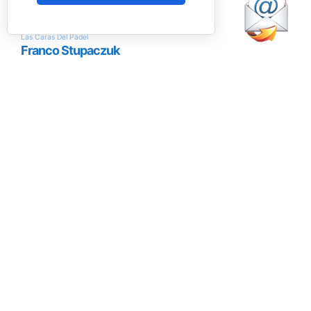
Uno de los jugadores del torneo en USA (RNA)
La prueba de
Nueva York
pondrá fin a un
circuito que también ha pasado por
Miami
y
Texas
, consolidando el estreno del proyecto en
uno de los mercados con mayor crecimiento
para el pádel. La expansión a Estados Unidos
supone un nuevo paso en la internacionalización
del tour, que ya cuenta con presencia en países
como
España, Italia, Alemania, Polonia y Reino
Unido.