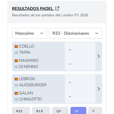
PÁDEL AMATEUR
Nueva York pondrá
el broche final a la
primera edición del
Rafa Nadal
Academy Padel
Tour en Estados
Unidos