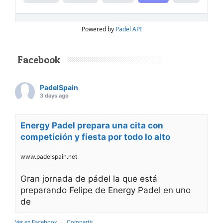
El
Rafa Nadal Academy Padel Tour by
Playtomic
cerrará su primera edición en
Estados Unidos con una última parada en
Nueva York
, donde del
14 al 16 de agosto
se
disputará el torneo final en las instalaciones de
Reserve Hudson Yards
. La cita reunirá a
72
jugadores
, repartidos en 36 parejas y tres
categorías, para decidir a los últimos
campeones del circuito en territorio
estadounidense.
La competición se desarrollará durante tres