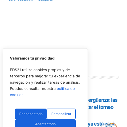
jornadas. Tras una fase de grupos entre el
viernes y el sábado, los mejores equipos
accederán a las finales del domingo, en una
jornada que combinará deporte y actividades
para los asistentes con el objetivo de convertir
el evento en una experiencia más allá de la
competición. Música en directo, activaciones y
espacios de ocio completarán la programación.
Valoramos tu privacidad
EDS21 utiliza cookies propias y de
terceros para mejorar tu experiencia de
navegación y realizar tareas de análisis.
Puedes consultar nuestra
política de
cookies
.
Rechazar todo
Personalizar
Aceptar todo