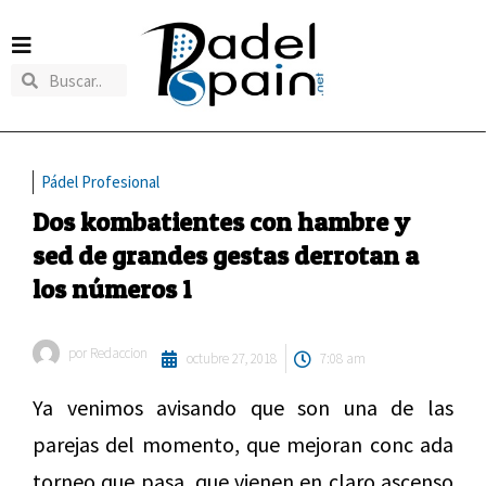
Pádel Profesional
Dos kombatientes con hambre y
sed de grandes gestas derrotan a
los números 1
por
Redaccion
octubre 27, 2018
7:08 am
Ya venimos avisando que son una de las
parejas del momento, que mejoran conc ada
torneo que pasa, que vienen en claro ascenso