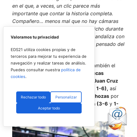
en el que, a veces, un clic parece más
importante que contar la historia completa.
Compañero… menos mal que no hay cámaras
grabando todo lo que nos hemos dicho durante
estos años, porque si alguno se escandaliza con
Valoramos tu privacidad
esto, no quiero imaginar qué habría pensado del
EDS21 utiliza cookies propias y de
resto».
Juzguen ustedes mismos.
terceros para mejorar tu experiencia de
navegación y realizar tareas de análisis.
En otro orden de cosas, destacar también el
Puedes consultar nuestra
política de
asalto sufrido por
Javi Garrido
y
Lucas
cookies
.
Bergamini,
pareja nº9 a manos de
Juan Cruz
Belluati
y
Nacho Piotto (6-3, 4-6
y
1-6),
así
como el de
Javi Barahona
y
Álex Chozas
por
Rechazar todo
Personalizar
parte de
David Gala
y
Enzo Jensen (3-6
y
1-
Aceptar todo
6).