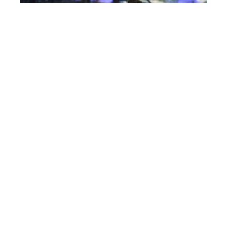
Debut sn contratiempos para Tapia y Coello (Premier Padel)
En cuanto al resto de partidos, los marcadores
reflejaron estos números:
Álex Ruiz – Javi García
vs. Tino Libaak – Álex