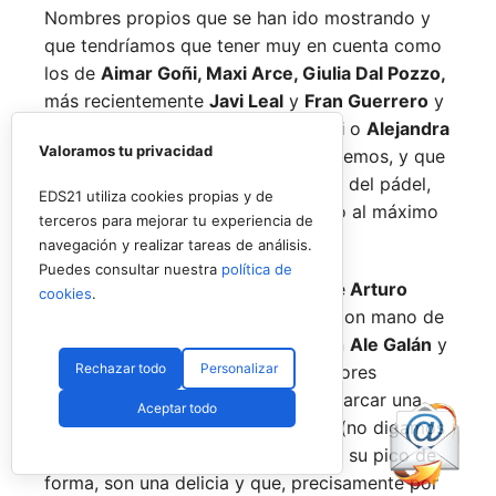
Nombres propios que se han ido mostrando y
que tendríamos que tener muy en cuenta como
los de
Aimar Goñi, Maxi Arce, Giulia Dal Pozzo,
más recientemente
Javi Leal
y
Fran Guerrero
y
otros como los de
Miguel Lamperti
o
Alejandra
Valoramos tu privacidad
Salazar,
a los que siempre recordaremos, y que
están en su etapa más «disfrutona» del pádel,
EDS21 utiliza cookies propias y de
pensando más en vivir cada partido al máximo
terceros para mejorar tu experiencia de
que en los puntos o los títulos.
navegación y realizar tareas de análisis.
Puedes consultar nuestra
política de
No por ello hemos de olvidarnos de
Arturo
cookies
.
Coello
y
Agustín Tapia,
que rigen con mano de
hierro el circuito pero que tienen en
Ale Galán
y
Rechazar todo
Personalizar
en
Fede Chingotto
a dos competidores
sublimes. Dos parejas llamadas a marcar una
Aceptar todo
época por lo difícil que es jugarles (no digamos
ya ganarles) y que cuando están en su pico de
forma, son una delicia y que, precisamente por