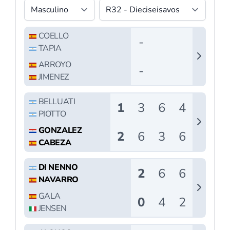
unión: la derrota en
Londres precipita
su despedida
Por todos era sabido que la pareja
Franco