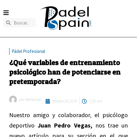
Pádel Profesional
¿Qué variables de entrenamiento
psicológico han de potenciarse en
pretemporada?
por
Redaccion
febrero 25, 2019
7:53 am
Nuestro amigo y colaborador, el psicólogo
deportivo
Juan Pedro Vegas,
nos trae un
nuevo artículo para su sección en el que