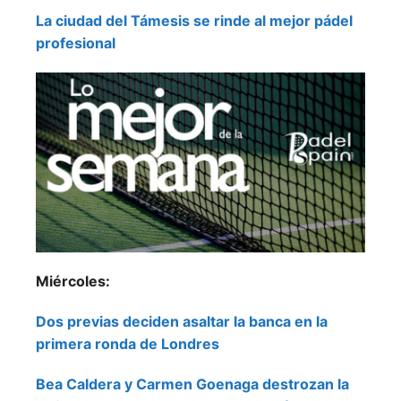
La ciudad del Támesis se rinde al mejor pádel
profesional
Miércoles:
Dos previas deciden asaltar la banca en la
primera ronda de Londres
Bea Caldera y Carmen Goenaga destrozan la