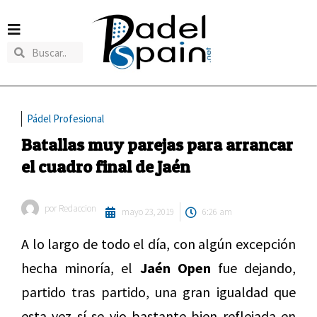
Pádel Profesional
Batallas muy parejas para arrancar
el cuadro final de Jaén
por
Redaccion
mayo 23, 2019
6:26 am
A lo largo de todo el día, con algún excepción
hecha minoría, el
Jaén Open
fue dejando,
partido tras partido, una gran igualdad que
esta vez sí se vio bastante bien reflejada en