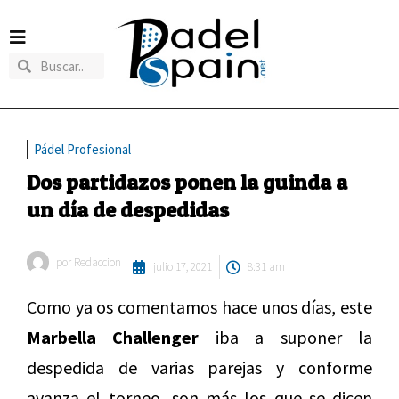
Pádel Profesional
Dos partidazos ponen la guinda a
un día de despedidas
por
Redaccion
julio 17, 2021
8:31 am
Como ya os comentamos hace unos días, este
Marbella Challenger
iba a suponer la
despedida de varias parejas y conforme
avanza el torneo, son más los que se dicen