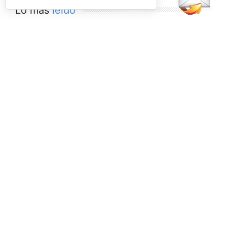
Lo más
leído