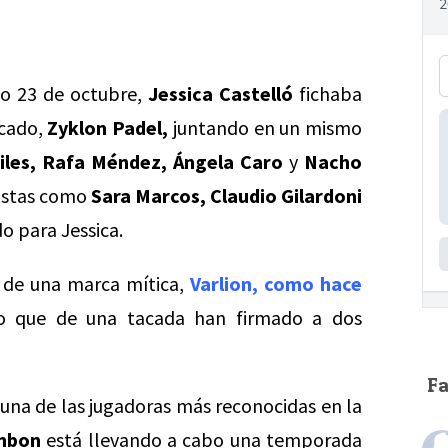
o 23 de octubre,
Jessica Castelló
fichaba
rcado,
Zyklon Padel,
juntando en un mismo
iles, Rafa Méndez, Ángela Caro
y
Nacho
tistas como
Sara Marcos, Claudio Gilardoni
o para Jessica.
s de una marca mítica,
Varlion,
como hace
o que de una tacada han firmado a dos
F
 una de las jugadoras más reconocidas en la
ombon
está llevando a cabo una temporada