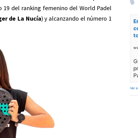
o 19 del ranking femenino del World Padel
ger de La Nucía
) y alcanzando el número 1
E
c
t
ww
G
p
P
Ver 