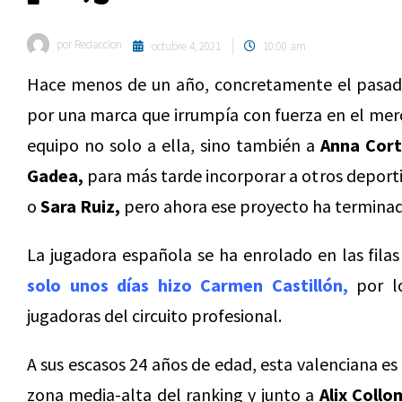
por
Redaccion
octubre 4, 2021
10:00 am
Hace menos de un año, concretamente el pasad
por una marca que irrumpía con fuerza en el me
equipo no solo a ella, sino también a
Anna Cort
Gadea,
para más tarde incorporar a otros depor
o
Sara Ruiz,
pero ahora ese proyecto ha terminad
La jugadora española se ha enrolado en las fila
solo unos días hizo Carmen Castillón,
por l
jugadoras del circuito profesional.
A sus escasos 24 años de edad, esta valenciana es
zona media-alta del ranking y junto a
Alix Coll