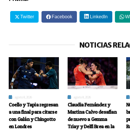
Twitter
Facebook
LinkedIn
W
NOTICIAS REL
agosto 8, 2026
agosto 8, 2026
Coello y Tapia regresan
Claudia Fernández y
N
a una final para citarse
Martina Calvo desafían
b
con Galán y Chingotto
de nuevo a Gemma
p
en Londres
Triay y Delfi Brea en la
R