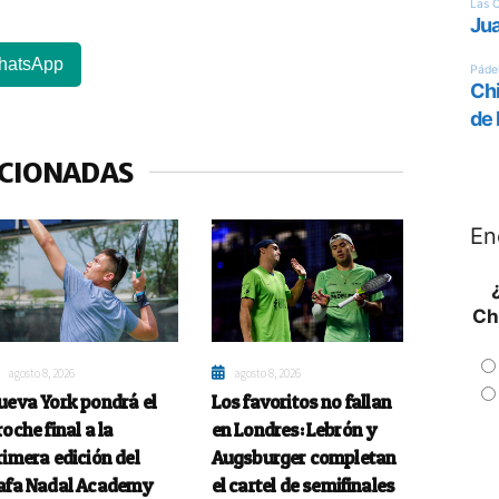
hatsApp
ACIONADAS
En
Ch
agosto 8, 2026
agosto 8, 2026
ueva York pondrá el
Los favoritos no fallan
roche final a la
en Londres: Lebrón y
rimera edición del
Augsburger completan
afa Nadal Academy
el cartel de semifinales