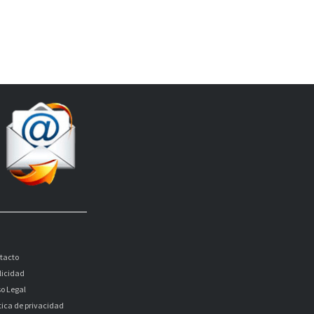
tacto
licidad
so Legal
itica de privacidad