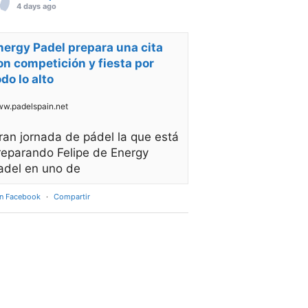
4 days ago
nergy Padel prepara una cita
on competición y fiesta por
odo lo alto
w.padelspain.net
ran jornada de pádel la que está
reparando Felipe de Energy
adel en uno de
en Facebook
·
Compartir