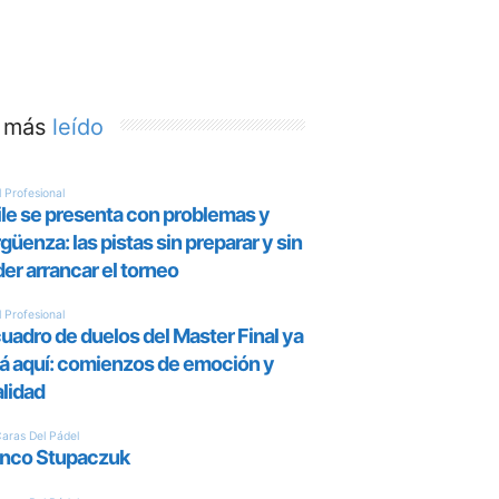
 más
leído