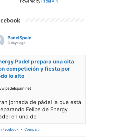
Powered by
Padel API
acebook
PadelSpain
3 days ago
nergy Padel prepara una cita
on competición y fiesta por
odo lo alto
w.padelspain.net
ran jornada de pádel la que está
reparando Felipe de Energy
adel en uno de
en Facebook
·
Compartir