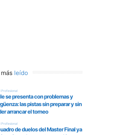
 más
leído