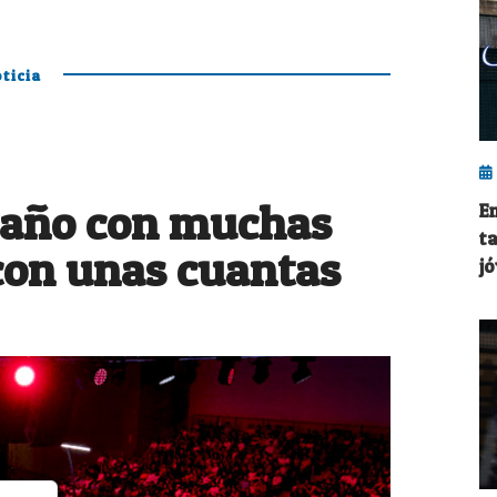
ticia
 año con muchas
E
t
con unas cuantas
j