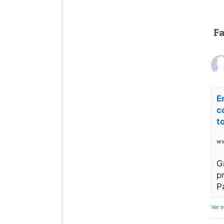
F
E
c
t
ww
G
p
P
Ver 