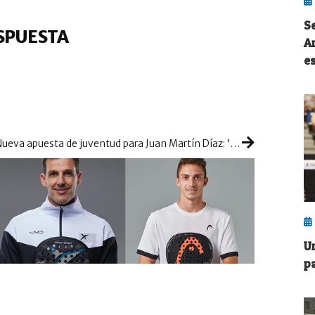
S
SPUESTA
A
e
Nueva apuesta de juventud para Juan Martín Díaz: ‘Oveja’ Gutiérrez peleará a su zurda
U
p