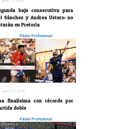
julio 25, 2026
egunda baja consecutiva para
ri Sánchez y Andrea Ustero: no
starán en Pretoria
Pádel Profesional
junio 27, 2026
na finalísima con récords por
artida doble
Pádel Profesional