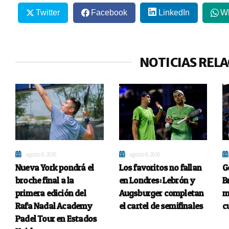
Twitter
Facebook
LinkedIn
W
NOTICIAS REL
agosto 8, 2026
agosto 8, 2026
Nueva York pondrá el
Los favoritos no fallan
G
broche final a la
en Londres: Lebrón y
B
primera edición del
Augsburger completan
m
Rafa Nadal Academy
el cartel de semifinales
c
Padel Tour en Estados