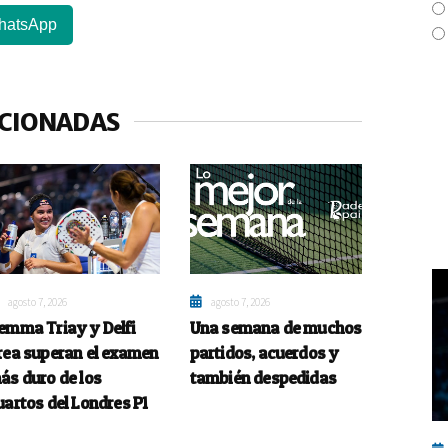
hatsApp
ACIONADAS
agosto 7, 2026
agosto 7, 2026
emma Triay y Delfi
Una semana de muchos
rea superan el examen
partidos, acuerdos y
ás duro de los
también despedidas
uartos del Londres P1