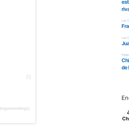
En
tingomezsilingo)
Ch