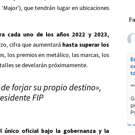
Major’), que tendrán lugar en ubicaciones
F
ra cada uno de los años 2022 y 2023,
zo, cifra que aumentará
hasta superar los
es, los premios en metálico, las marcas, los
E
etalles se develarán próximamente.
c
t
 de forjar su propio destino»,
ww
residente FIP
G
p
P
Ver 
l único oficial bajo la gobernanza y la