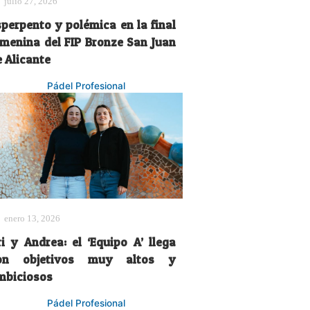
julio 27, 2026
sperpento y polémica en la final
emenina del FIP Bronze San Juan
e Alicante
Pádel Profesional
enero 13, 2026
ri y Andrea: el ‘Equipo A’ llega
on objetivos muy altos y
mbiciosos
Pádel Profesional