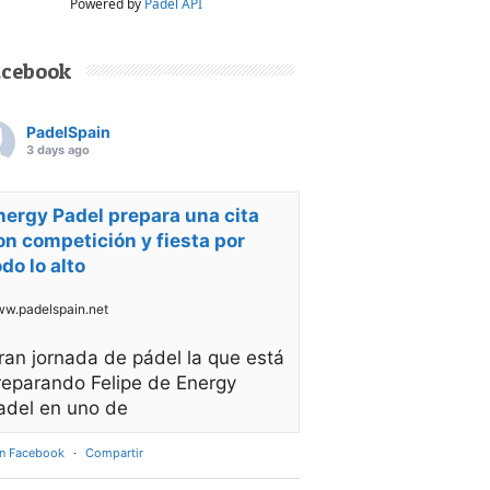
Powered by
Padel API
acebook
PadelSpain
3 days ago
nergy Padel prepara una cita
on competición y fiesta por
odo lo alto
w.padelspain.net
ran jornada de pádel la que está
reparando Felipe de Energy
adel en uno de
en Facebook
·
Compartir