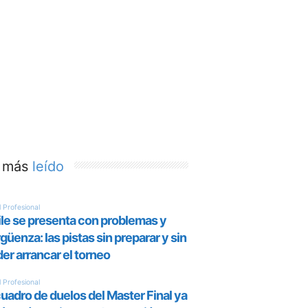
 más
leído