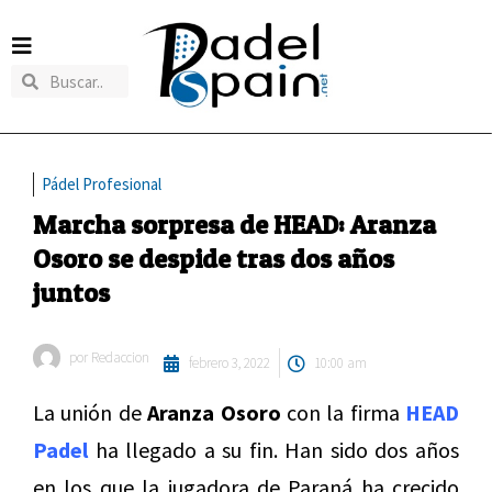
Pádel Profesional
Marcha sorpresa de HEAD: Aranza
Osoro se despide tras dos años
juntos
por
Redaccion
febrero 3, 2022
10:00 am
La unión de
Aranza Osoro
con la firma
HEAD
Padel
ha llegado a su fin. Han sido dos años
en los que la jugadora de Paraná ha crecido