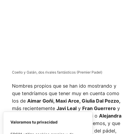
Coello y Galán, dos rivales fantásticos (Premier Padel)
Nombres propios que se han ido mostrando y
que tendríamos que tener muy en cuenta como
los de
Aimar Goñi, Maxi Arce, Giulia Dal Pozzo,
más recientemente
Javi Leal
y
Fran Guerrero
y
otros como los de
Miguel Lamperti
o
Alejandra
Valoramos tu privacidad
Salazar,
a los que siempre recordaremos, y que
están en su etapa más «disfrutona» del pádel,