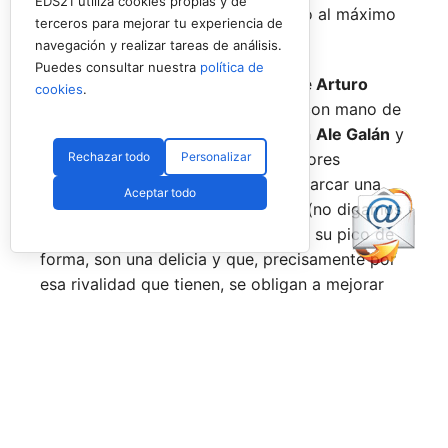
EDS21 utiliza cookies propias y de
pensando más en vivir cada partido al máximo
terceros para mejorar tu experiencia de
que en los puntos o los títulos.
navegación y realizar tareas de análisis.
Puedes consultar nuestra
política de
No por ello hemos de olvidarnos de
Arturo
cookies
.
Coello
y
Agustín Tapia,
que rigen con mano de
hierro el circuito pero que tienen en
Ale Galán
y
Rechazar todo
Personalizar
en
Fede Chingotto
a dos competidores
sublimes. Dos parejas llamadas a marcar una
Aceptar todo
época por lo difícil que es jugarles (no digamos
ya ganarles) y que cuando están en su pico de
forma, son una delicia y que, precisamente por
esa rivalidad que tienen, se obligan a mejorar
constantemente.
Una primera mitad de temporada que ha tenido
grandes anuncios como el de la llegada a
Pretoria o Londres, la celebración de los
Juegos Universitarios
o su presencia en los