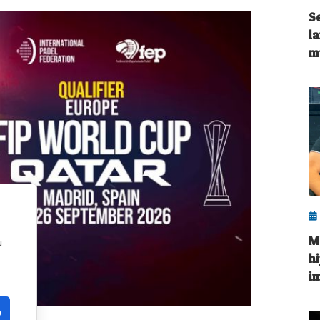
S
l
m
M
u
h
i
o