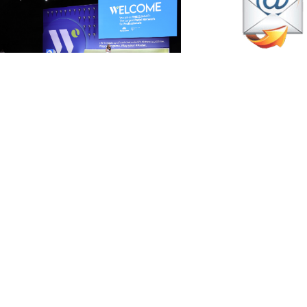
marzo 29, 2026
l Padel World Summit 2026 ya
alienta motores con sus
rimeros ponentes confirmados
Actualidad