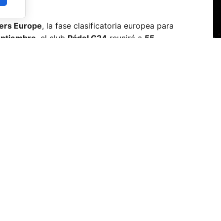
iers Europe
, la fase clasificatoria europea para
eptiembre
, el club
Pádel G24
reunirá a
55
n por las últimas plazas europeas para la cita
en categoría masculina y dos en femenina.
lecciones masculinas y 26 femeninas, en un
E
inados nacionales del continente en busca de
c
p