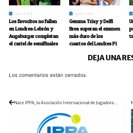
agosto 8, 2026
agosto 7, 2026
Los favoritos no fallan
Gemma Triay y Delfi
U
en Londres: Lebrón y
Brea superan el examen
p
Augsburger completan
más duro de los
t
el cartel de semifinales
cuartos del Londres P1
DEJA UNA RE
Los comentarios están cerrados.
Nace IPPA, la Asociación Internacional de Jugadoras de Pádel