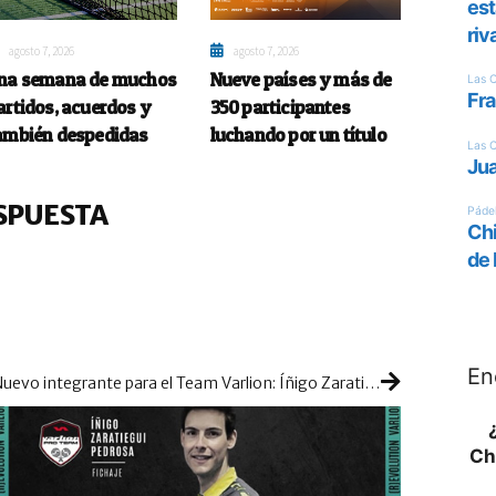
agosto 7, 2026
agosto 7, 2026
na semana de muchos
Nueve países y más de
artidos, acuerdos y
350 participantes
ambién despedidas
luchando por un título
SPUESTA
En
Nuevo integrante para el Team Varlion: Íñigo Zaratiegui refuerza su equipo
Ch