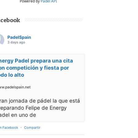
Powered by
Padel API
acebook
PadelSpain
3 days ago
nergy Padel prepara una cita
on competición y fiesta por
odo lo alto
w.padelspain.net
ran jornada de pádel la que está
reparando Felipe de Energy
adel en uno de
en Facebook
·
Compartir