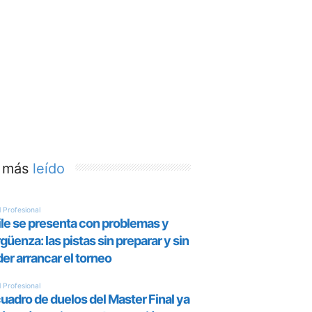
 más
leído