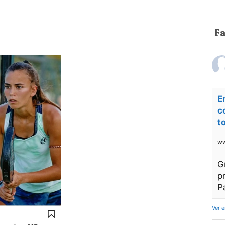
F
E
c
t
ww
G
p
P
Ver 