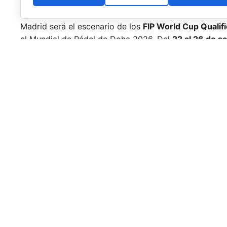
Madrid será el escenario de los
FIP World Cup Qualif
el Mundial de Pádel de Doha 2026. Del
22 al 26 de s
selecciones nacionales
de
29 países
, que competirá
mundialista.
En juego estarán
cuatro billetes
para el Mundial:
dos 
La competición contará con la participación de 29 se
torneo que reunirá a algunos de los principales comb
un puesto en Doha.