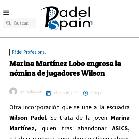
Pádel Profesional
Marina Martínez Lobo engrosa la
nómina de jugadores Wilson
por
Redaccion
febrero 16, 2022
5:30 pm
Otra incorporación que se une a la escuadra
Wilson Padel.
Se trata de la joven
Marina
Martínez,
quien tras abandonar
ASICS,
estaba sin marca, pero ahora ya tiene colores