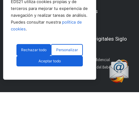
EDS21 utiliza cookies propias y de
terceros para mejorar tu experiencia de
Nuestras redes sociales
navegación y realizar tareas de análisis.
Puedes consultar nuestra
política de
cookies
.
Otros medios del Grupo Ediciones Digitales Siglo
21
Rechazar todo
Personalizar
AltoDirectivo
GolfConfidencial
Aceptar todo
RRHHDigital
El Diario del Bebé
The Imagine House
Suscríbete a nuestro
Secciones
boletín
Portada
Pádel Profesional
Pádel Amateur
Pádel Internacional