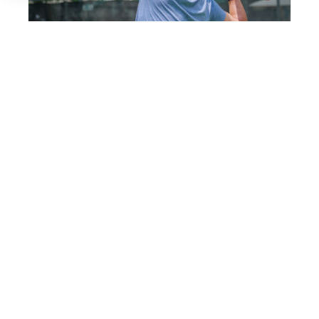
Uno de los jugadores del torneo en USA (RNA)
La prueba de
Nueva York
pondrá fin a un
circuito que también ha pasado por
Miami
y
Texas
, consolidando el estreno del proyecto en
uno de los mercados con mayor crecimiento
para el pádel. La expansión a Estados Unidos
supone un nuevo paso en la internacionalización
del tour, que ya cuenta con presencia en países
como
España, Italia, Alemania, Polonia y Reino
Unido.
Desde la
Rafa Nadal Academy
valoran de forma
positiva la acogida de esta primera edición al
otro lado del Atlántico. El circuito ha reunido a