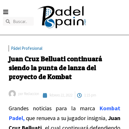
Pádel Profesional
Juan Cruz Belluati continuará
siendo la punta de lanza del
proyecto de Kombat
por
Redaccion
febrero 22, 2022
1:15 pm
Grandes noticias para la marca
Kombat
Padel,
que renueva a su jugador insignia,
Juan
Cruz Belluati,
el cual continuará defendiendo