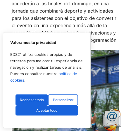
accederán a las finales del domingo, en una
jornada que combinará deporte y actividades
para los asistentes con el objetivo de convertir
el evento en una experiencia más allá de la
competición. Música en directo, activaciones y
espacios de ocio completarán la programación.
Valoramos tu privacidad
EDS21 utiliza cookies propias y de
terceros para mejorar tu experiencia de
navegación y realizar tareas de análisis.
Puedes consultar nuestra
política de
cookies
.
Rechazar todo
Personalizar
Aceptar todo