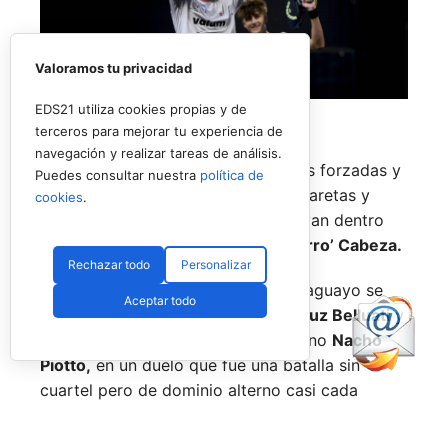
Valoramos tu privacidad
EDS21 utiliza cookies propias y de
terceros para mejorar tu experiencia de
navegación y realizar tareas de análisis.
Siguen quemando etapas a marchas forzadas y
Puedes consultar nuestra
política de
parece que por fin quitándose las caretas y
cookies
.
demostrando todo el pádel que llevan dentro
Mariano González
y
Francisco ‘Curro’ Cabeza.
Rechazar todo
Personalizar
El joven español y su escudero paraguayo se
Aceptar todo
medían a la experiencia de
Juan Cruz Belluati
y
a su compañero, el también argentino
Nacho
Piotto,
en un duelo que fue una batalla sin
cuartel pero de dominio alterno casi cada
punto.