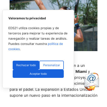
Valoramos tu privacidad
EDS21 utiliza cookies propias y de
terceros para mejorar tu experiencia de
navegación y realizar tareas de análisis.
Puedes consultar nuestra
política de
cookies
.
Uno de los jugadores del torneo en USA (RNA)
La prueba de
Nueva York
pondrá fin a un
Rechazar todo
Personalizar
circuito que también ha pasado por
Miami
y
Aceptar todo
Texas
, consolidando el estreno del proyecto en
uno de los mercados con mayor crecimiento
para el pádel. La expansión a Estados Unidos
supone un nuevo paso en la internacionalización
del tour, que ya cuenta con presencia en países