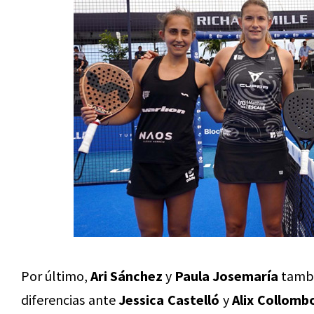
Por último,
Ari Sánchez
y
Paula Josemaría
tambi
diferencias ante
Jessica Castelló
y
Alix Collomb