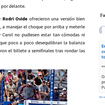
s por delante.
F
de
Rodri Ovide
ofrecieron una versión bien
n, a manejar el choque por arriba y meterle
y Carol no pudiesen estar tan cómodas ni
s que poco a poco desequilibran la balanza
E
on el billete a semifinales tras rondar las
c
t
ww
G
p
P
Ver 