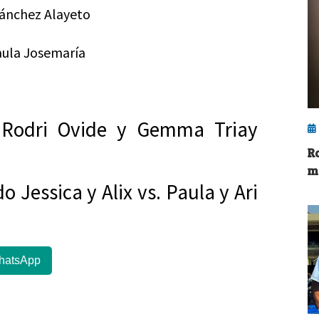
Sánchez Alayeto
Paula Josemaría
r, Rodri Ovide y Gemma Triay
Ro
m
do Jessica y Alix vs. Paula y Ari
hatsApp