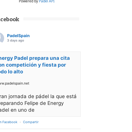
Powered by
Padel API
acebook
PadelSpain
3 days ago
nergy Padel prepara una cita
on competición y fiesta por
odo lo alto
w.padelspain.net
ran jornada de pádel la que está
reparando Felipe de Energy
adel en uno de
en Facebook
·
Compartir