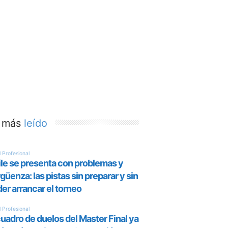
 más
leído