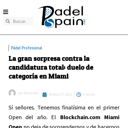
Pádel Profesional
La gran sorpresa contra la
candidatura total: duelo de
categoría en Miami
por
Redaccion
febrero 27, 2022
9:44 am
Sí señores. Tenemos finalísima en el primer
Open del año. El
Blockchain.com Miami
Open
no deja de sorprendernos y de hacernos