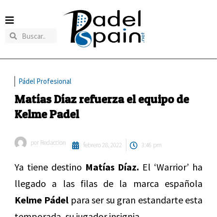
Pádel Profesional
Matías Díaz refuerza el equipo de
Kelme Padel
por
Redaccion
febrero 28, 2022
3:46 pm
Ya tiene destino
Matías Díaz.
El ‘Warrior’ ha
llegado a las filas de la marca española
Kelme Pádel
para ser su gran estandarte esta
temporada, su jugador insignia.