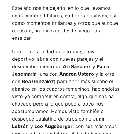
Este año nos ha dejado, en lo que llevamos,
unos cuantos titulares, no todos positivos, así
como momentos brillantes y otros que aunque
repasaré, no han sido desde luego para
ensalzar.
Una primera mitad de año que, a nivel
deportivo, abría con nuevas parejas y el
desmembramiento de
Ari Sánchez
y
Paula
Josemaría
(una con
Andrea Ustero
y la otra
con
Bea González
) para abrir más si cabe el
abanico en los cuadros femeninos, habiéndolas
visto ya competir en contra, algo que nos ha
chocado pero a lo que poco a poco nos
acostumbramos. Hemos visto también el
despegue paulatino de otros como
Juan
Lebrón
y
Leo Augsburger,
con sus más y sus
menos entre el andaluz y el, hasta hace muy