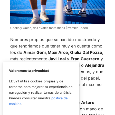
Coello y Galán, dos rivales fantásticos (Premier Padel)
Nombres propios que se han ido mostrando y
que tendríamos que tener muy en cuenta como
los de
Aimar Goñi, Maxi Arce, Giulia Dal Pozzo,
más recientemente
Javi Leal
y
Fran Guerrero
y
otros como los de
Miguel Lamperti
o
Alejandra
Valoramos tu privacidad
Salazar,
a los que siempre recordaremos, y que
están en su etapa más «disfrutona» del pádel,
EDS21 utiliza cookies propias y de
pensando más en vivir cada partido al máximo
terceros para mejorar tu experiencia de
que en los puntos o los títulos.
navegación y realizar tareas de análisis.
Puedes consultar nuestra
política de
No por ello hemos de olvidarnos de
Arturo
cookies
.
Coello
y
Agustín Tapia,
que rigen con mano de