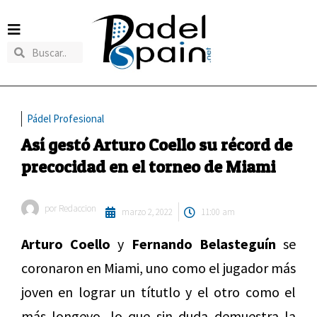
Pádel Profesional
Así gestó Arturo Coello su récord de
precocidad en el torneo de Miami
por
Redaccion
marzo 2, 2022
11:00 am
Arturo Coello
y
Fernando Belasteguín
se
coronaron en Miami, uno como el jugador más
joven en lograr un títutlo y el otro como el
más longevo, lo que sin duda demuestra la