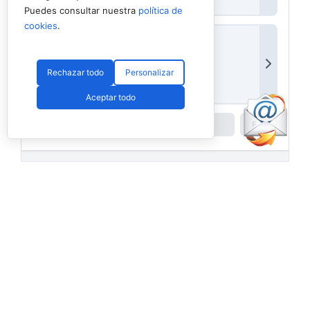
Puedes consultar nuestra
política de
cookies
.
Rechazar todo
Personalizar
Aceptar todo
Powered by
Padel API
Facebook
PadelSpain
2 days ago
Energy Padel prepara una cita con