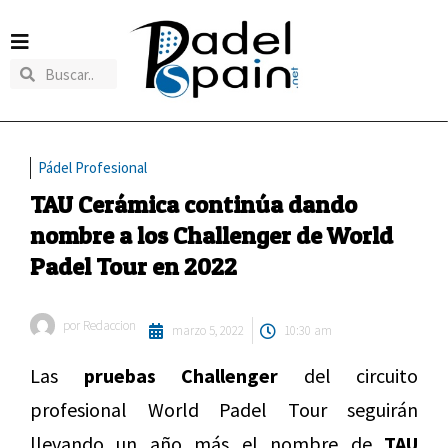
Pádel Profesional
TAU Cerámica continúa dando
nombre a los Challenger de World
Padel Tour en 2022
por
Redaccion
marzo 5, 2022
10:30 am
Las
pruebas Challenger
del circuito
profesional World Padel Tour seguirán
llevando un año más el nombre de
TAU