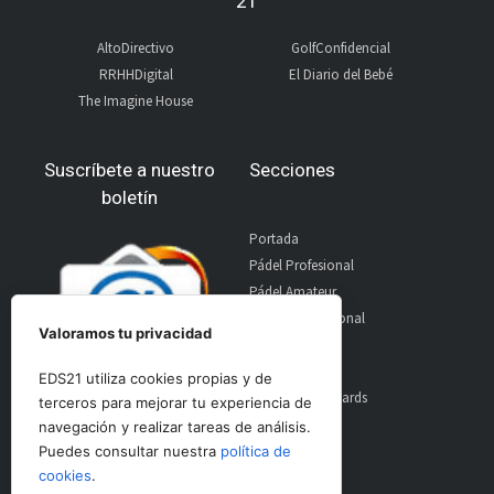
21
AltoDirectivo
GolfConfidencial
RRHHDigital
El Diario del Bebé
The Imagine House
Suscríbete a nuestro
Secciones
boletín
Portada
Pádel Profesional
Pádel Amateur
Pádel Internacional
Valoramos tu privacidad
Entrevistas
Material
EDS21 utiliza cookies propias y de
World Padel Awards
terceros para mejorar tu experiencia de
Contacto
navegación y realizar tareas de análisis.
Publicidad
Puedes consultar nuestra
política de
Aviso Legal
cookies
.