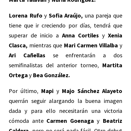
Lorena Rufo
y
Sofia Araújo,
una pareja que
tiene que ir creciendo por días, tendrá que
superar de inicio a
Anna Cortiles
y
Xenia
Clasca,
mientras que
Mari Carmen Villalba
y
Ari Cañellas
se enfrentarán a dos
semifinalistas del anterior torneo,
Martita
Ortega
y
Bea González.
Por último,
Mapi
y
Majo Sánchez Alayeto
querrán seguir alargando la buena imagen
dada y para ello necesitarán una victoria
cómoda ante
Carmen Goenaga
y
Beatriz
Caldera,
pero no será nada fácil. Otro debut