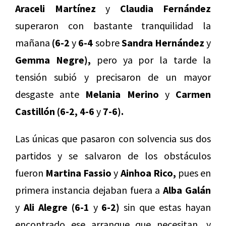
Araceli Martínez
y
Claudia Fernández
superaron con bastante tranquilidad la
mañana
(6-2
y
6-4
sobre
Sandra Hernández
y
Gemma Negre),
pero ya por la tarde la
tensión subió y precisaron de un mayor
desgaste ante
Melania Merino
y
Carmen
Castillón
(6-2, 4-6
y
7-6).
Las únicas que pasaron con solvencia sus dos
partidos y se salvaron de los obstáculos
fueron
Martina Fassio
y
Ainhoa Rico,
pues en
primera instancia dejaban fuera a
Alba Galán
y
Ali Alegre (6-1
y
6-2)
sin que estas hayan
encontrado ese arranque que necesitan, y