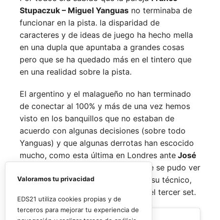
Stupaczuk – Miguel Yanguas
no terminaba de
funcionar en la pista. la disparidad de
caracteres y de ideas de juego ha hecho mella
en una dupla que apuntaba a grandes cosas
pero que se ha quedado más en el tintero que
en una realidad sobre la pista.
El argentino y el malagueño no han terminado
de conectar al 100% y más de una vez hemos
visto en los banquillos que no estaban de
acuerdo con algunas decisiones (sobre todo
Yanguas) y que algunas derrotas han escocido
mucho, como esta última en Londres ante
José
Solano
y
Ramiro Pereyra,
en la que se pudo ver
al malagueño opinando distinto de su técnico,
Valoramos tu privacidad
Carlos Pozzoni,
especialmente en el tercer set.
EDS21 utiliza cookies propias y de
terceros para mejorar tu experiencia de