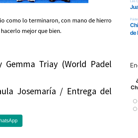
ño como lo terminaron, con mano de hierro
 hacerlo mejor que bien.
r y Gemma Triay (World Padel
En
Ch
aula Josemaría / Entrega del
hatsApp