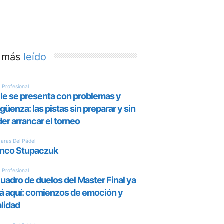
 más
leído