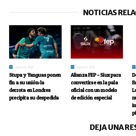
NOTICIAS REL
agosto 6, 2026
agosto 6, 2026
Stupa y Yanguas ponen
Alianza FEP – Siux para
D
fin a su unión: la
convertirse en la pala
E
derrota en Londres
oficial con un modelo
L
precipita su despedida
de edición especial
n
i
p
DEJA UNA RE