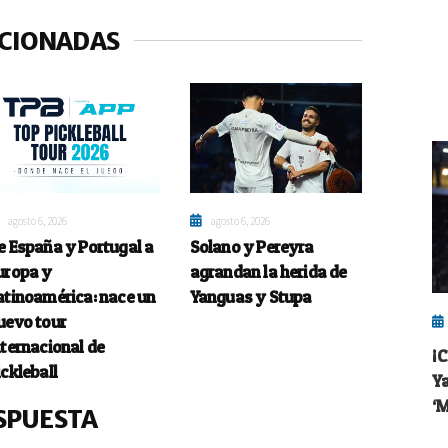
ACIONADAS
agosto 6, 2026
agosto 6, 2026
e España y Portugal a
Solano y Pereyra
uropa y
agrandan la herida de
atinoamérica: nace un
Yanguas y Stupa
uevo tour
nternacional de
¡
ickleball
Y
‘
SPUESTA