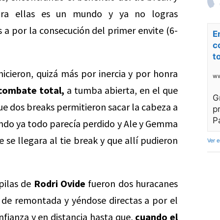
para ellas es un mundo y ya no logras
s a por la consecución del primer envite (6-
E
c
t
icieron, quizá más por inercia y por honra
ww
 combate total,
a tumba abierta, en el que
G
que dos breaks permitieron sacar la cabeza a
p
P
uando ya todo parecía perdido y Ale y Gemma
e se llegara al tie break y que allí pudieron
Ver 
upilas de
Rodri Ovide
fueron dos huracanes
n de remontada y yéndose directas a por el
nfianza y en distancia hasta que,
cuando el