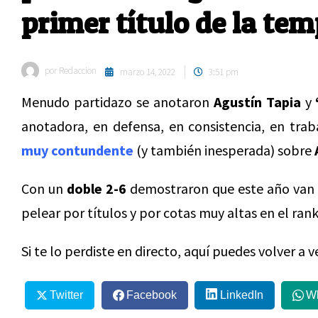
primer título de la te
por
Redaccion
marzo 14, 2022
3:51 pm
Menudo partidazo se anotaron
Agustín Tapia
y
anotadora, en defensa, en consistencia, en trab
muy contundente
(y también inesperada) sobre
Con un
doble 2-6
demostraron que este año van m
pelear por títulos y por cotas muy altas en el rank
Si te lo perdiste en directo, aquí puedes volver a v
Twitter
Facebook
LinkedIn
W