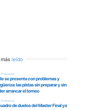
 más
leído