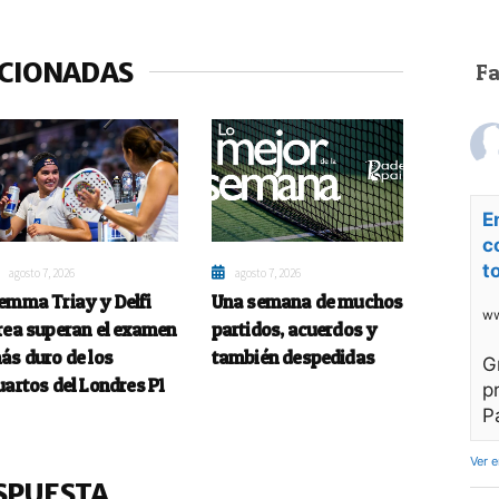
ACIONADAS
F
E
c
t
agosto 7, 2026
agosto 7, 2026
emma Triay y Delfi
Una semana de muchos
ww
rea superan el examen
partidos, acuerdos y
ás duro de los
también despedidas
G
uartos del Londres P1
p
P
Ver 
SPUESTA