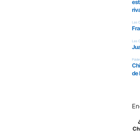
En
Ch