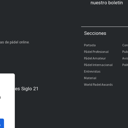
nuestro boletín
Secciones
as de pádel online.
Portada
Con
Pádel Profesional
Pub
Pádel Amateur
Avi
Pádel Internacional
Pol
Entrevistas
Material
World Padel Awards
Digitales Siglo 21
u
l
bé
o