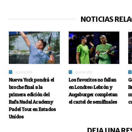
NOTICIAS REL
agosto 8, 2026
agosto 8, 2026
Nueva York pondrá el
Los favoritos no fallan
G
broche final a la
en Londres: Lebrón y
B
primera edición del
Augsburger completan
m
Rafa Nadal Academy
el cartel de semifinales
c
Padel Tour en Estados
Unidos
DEJA UNA RE