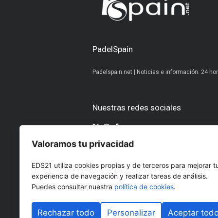
PadelSpain
Padelspain.net | Noticias e información. 24 hor
Nuestras redes sociales
Valoramos tu privacidad
Otros medios del Grupo Ediciones 
EDS21 utiliza cookies propias y de terceros para mejorar t
AltoDirectivo
GolfConfidencia
experiencia de navegación y realizar tareas de análisis.
RRHHDigital
El Diario del Be
Puedes consultar nuestra
política de cookies
.
The Imagine House
Rechazar todo
Personalizar
Aceptar tod