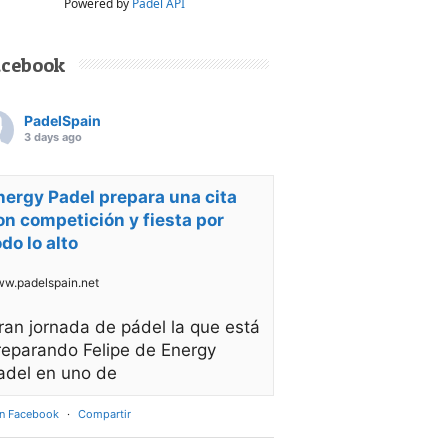
Powered by
Padel API
acebook
PadelSpain
3 days ago
nergy Padel prepara una cita
on competición y fiesta por
odo lo alto
w.padelspain.net
ran jornada de pádel la que está
reparando Felipe de Energy
adel en uno de
en Facebook
·
Compartir