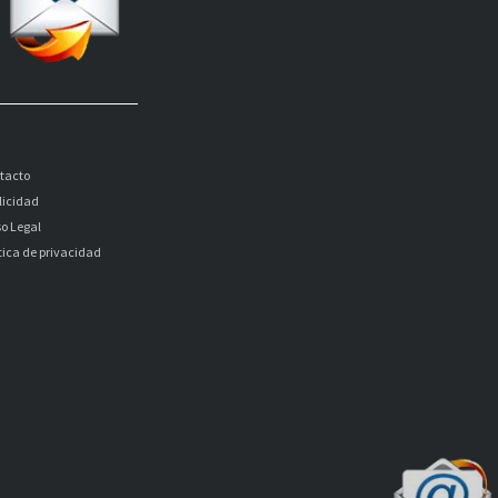
tacto
licidad
so Legal
itica de privacidad