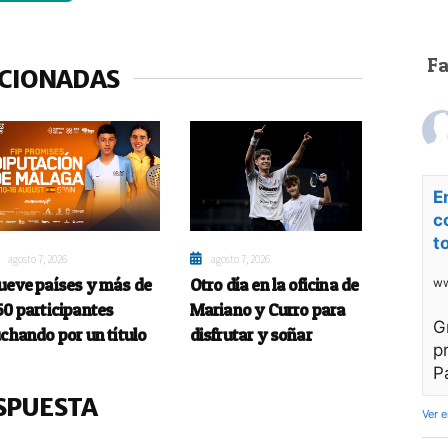
F
ACIONADAS
E
c
t
agosto 7, 2026
agosto 7, 2026
ueve países y más de
Otro día en la oficina de
ww
50 participantes
Mariano y Curro para
G
uchando por un título
disfrutar y soñar
p
P
SPUESTA
Ver 