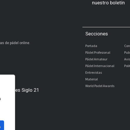
nuestro boletín
Secciones
as de pádel online.
Portada
Con
Pádel Profesional
Pub
Pádel Amateur
Avi
Pádel Internacional
Pol
Entrevistas
Material
World Padel Awards
Digitales Siglo 21
u
l
bé
o