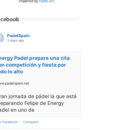
Powered by
Padel API
acebook
PadelSpain
3 days ago
nergy Padel prepara una cita
on competición y fiesta por
odo lo alto
w.padelspain.net
ran jornada de pádel la que está
reparando Felipe de Energy
adel en uno de
en Facebook
·
Compartir