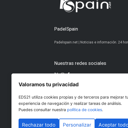
PadelSpain
Padelspain.net | Noticias e información. 24 hor
Nuestras redes sociales
Valoramos tu privacidad
Otros medios del Grupo Ediciones 
EDS21 utiliza cookies propias y de terceros para mejorar t
AltoDirectivo
GolfConfidencia
experiencia de navegación y realizar tareas de análisis.
RRHHDigital
El Diario del Be
Puedes consultar nuestra
política de cookies
.
The Imagine House
Rechazar todo
Personalizar
Aceptar tod