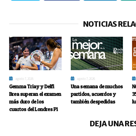
NOTICIAS REL
agosto 7, 2026
agosto 7, 2026
Gemma Triay y Delfi
Una semana de muchos
N
Brea superan el examen
partidos, acuerdos y
3
más duro de los
también despedidas
l
cuartos del Londres P1
DEJA UNA RE