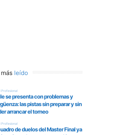
 más
leído