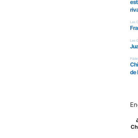
En
Ch