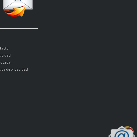
tacto
licidad
so Legal
itica de privacidad